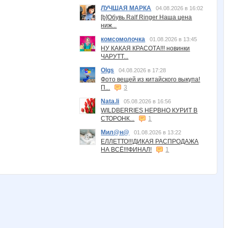
ЛУЧШАЯ МАРКА
04.08.2026 в 16:02
[b]Обувь Ralf Ringer Наша цена
ниж...
комсомолочка
01.08.2026 в 13:45
НУ КАКАЯ КРАСОТА!!! новинки
ЧАРУТТ...
Olgs
04.08.2026 в 17:28
Фото вещей из китайского выкупа!
П...
3
Nata.li
05.08.2026 в 16:56
WILDBERRIES НЕРВНО КУРИТ В
СТОРОНК...
1
Мил@н@
01.08.2026 в 13:22
ЕЛЛЕТТО!!!ДИКАЯ РАСПРОДАЖА
НА ВСЁ!!!ФИНАЛ!
1