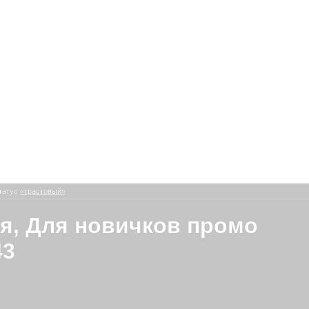
татус
«трастовый»
я, Для новичков промо
43