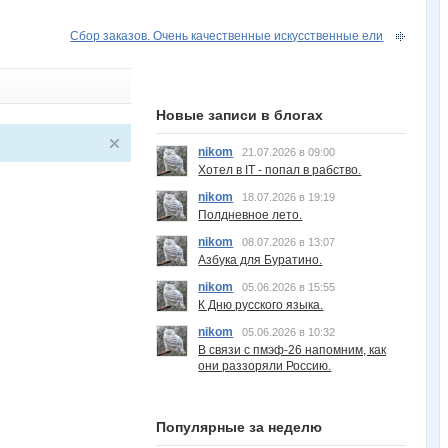
Сбор заказов. Очень качественные искусственные ели
Новые записи в блогах
nikom
21.07.2026 в 09:00
Хотел в IT - попал в рабство.
nikom
18.07.2026 в 19:19
Полдневное лето.
nikom
08.07.2026 в 13:07
Азбука для Буратино.
nikom
05.06.2026 в 15:55
К Дню русского языка.
nikom
05.06.2026 в 10:32
В связи с пмэф-26 напомним, как
они раззоряли Россию.
Популярные за неделю