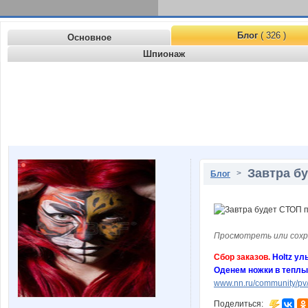
Блог
( 326 )
Основное
Шпионаж
Завтра бу
>
Блог
Просмотреть или сохр
Сбор заказов.
Holtz ул
Оденем ножки в теплые
www.nn.ru/community/pv/
Поделиться: