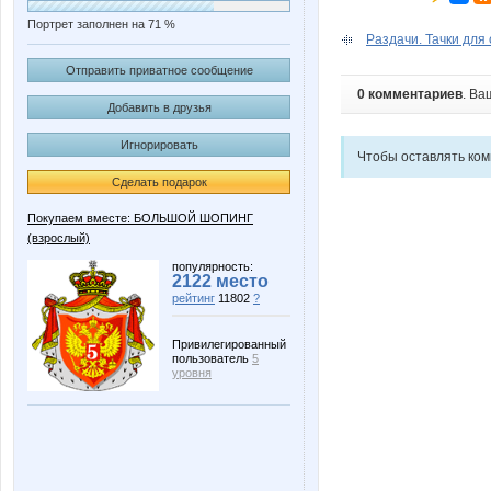
Портрет заполнен на 71 %
Раздачи. Тачки для 
Отправить приватное сообщение
0 комментариев
. Ва
Добавить в друзья
Игнорировать
Чтобы оставлять ко
Сделать подарок
Покупаем вместе: БОЛЬШОЙ ШОПИНГ
(взрослый)
популярность:
2122 место
рейтинг
11802
?
Привилегированный
пользователь
5
уровня