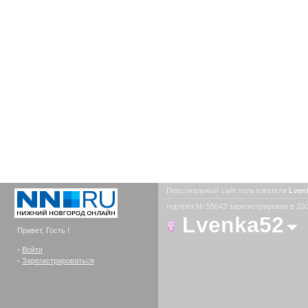
Персональный сайт пользователя
Lven
портрет № 55843 зарегистрирован в 200
Lvenka52
Привет, Гость !
-
Войти
-
Зарегистрироваться