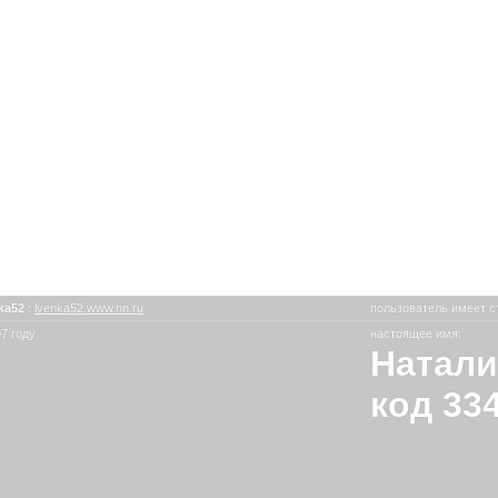
ka52
:
lvenka52.www.nn.ru
пользователь имеет с
7 году
настоящее имя:
Натали
код 33