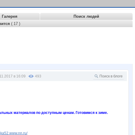
Галерея
Поиск людей
вится
( 17 )
11.2017 в 16:09
493
ральных материалов по доступным ценам. Готовимся к зиме.
enka52.www.nn.ru/