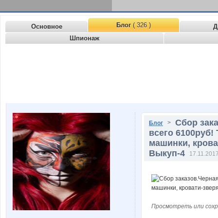
Блог
( 326 )
Основное
Д
Шпионаж
Сбор зак
>
Блог
всего 6100руб!
машинки, крова
Выкуп-4
17.11.2017
Просмотреть или сохр