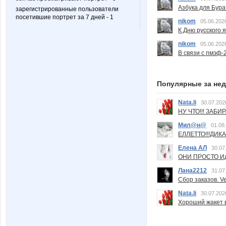
Азбука для Бура
зарегистрированные пользователи
посетившие портрет за 7 дней - 1
nikom
05.06.202
К Дню русского 
nikom
05.06.202
В связи с пмэф-
Популярные за не
Nata.li
30.07.202
НУ ЧТО!!! ЗАБИ
Мил@н@
01.08
ЕЛЛЕТТО!!!ДИК
Елена АЛ
30.07
ОНИ ПРОСТО ИД
Лана2212
31.07
Сбор заказов. Ve
Nata.li
30.07.202
Хороший жакет вс