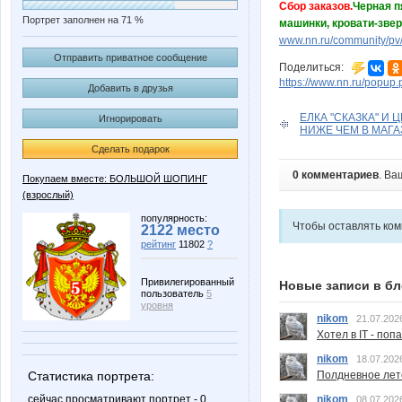
Сбор заказов.
Черная п
Портрет заполнен на 71 %
машинки, кровати-звер
www.nn.ru/community/pv/
Отправить приватное сообщение
Поделиться:
https://www.nn.ru/pop
Добавить в друзья
ЕЛКА "СКАЗКА" И Ц
Игнорировать
НИЖЕ ЧЕМ В МАГАЗ
Сделать подарок
0 комментариев
. Ва
Покупаем вместе: БОЛЬШОЙ ШОПИНГ
(взрослый)
популярность:
Чтобы оставлять ко
2122 место
рейтинг
11802
?
Привилегированный
Новые записи в бл
пользователь
5
уровня
nikom
21.07.202
Хотел в IT - поп
nikom
18.07.202
Статистика портрета:
Полдневное лет
сейчас просматривают портрет - 0
nikom
08.07.202