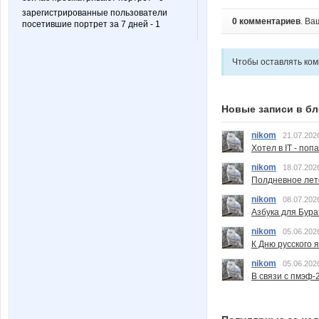
зарегистрированные пользователи
0 комментариев
. Ва
посетившие портрет за 7 дней - 1
Чтобы оставлять ко
Новые записи в бл
nikom
21.07.202
Хотел в IT - поп
nikom
18.07.202
Полдневное лет
nikom
08.07.202
Азбука для Бура
nikom
05.06.202
К Дню русского 
nikom
05.06.202
В связи с пмэф-