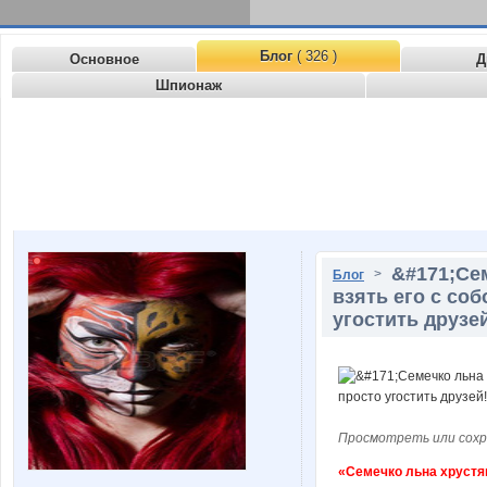
Блог
( 326 )
Основное
Д
Шпионаж
&#171;Се
>
Блог
взять его с со
угостить друзе
Просмотреть или сохр
«Семечко льна хруст