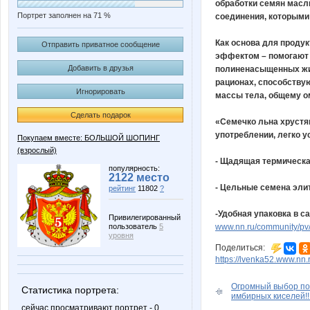
обработки семян масл
Портрет заполнен на 71 %
соединения, которыми 
Как основа для проду
Отправить приватное сообщение
эффектом – помогают 
Добавить в друзья
полиненасыщенных жир
рационах, способству
Игнорировать
массы тела, общему о
Сделать подарок
«Семечко льна хрустя
употреблении, легко у
Покупаем вместе: БОЛЬШОЙ ШОПИНГ
(взрослый)
- Щадящая термическа
популярность:
2122 место
- Цельные семена элит
рейтинг
11802
?
-Удобная упаковка в са
Привилегированный
пользователь
5
www.nn.ru/community/pv/
уровня
Поделиться:
https://lvenka52.www.nn
Огромный выбор по
Статистика портрета:
имбирных киселей!!
сейчас просматривают портрет - 0