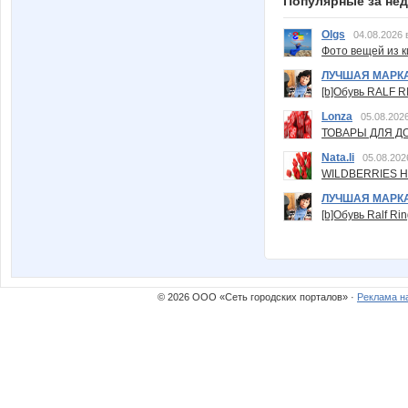
Популярные за не
Olgs
04.08.2026 
Фото вещей из ки
ЛУЧШАЯ МАРК
[b]Обувь RALF RI
Lonza
05.08.2026
ТОВАРЫ ДЛЯ ДО
Nata.li
05.08.202
WILDBERRIES Н
ЛУЧШАЯ МАРК
[b]Обувь Ralf Ri
© 2026 ООО «Сеть городских порталов» ·
Реклама н