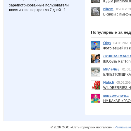
К Дню русского 
зарегистрированные пользователи
nikom
05.06.202
посетившие портрет за 7 дней - 1
В связи с пмэф-
Популярные за не
Olgs
04.08.2026 
Фото вещей из ки
ЛУЧШАЯ МАРК
[b]Обувь Ralf Ri
Мил@н@
01.08
ЕЛЛЕТТО!!!ДИК
Nata.li
05.08.202
WILDBERRIES Н
комсомолочка
НУ КАКАЯ КРАСОТ
© 2026 ООО «Сеть городских порталов» ·
Реклама н