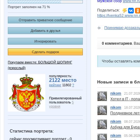
Мужской сбор
www.nn.ru
Портрет заполнен на 71 %
Поделиться:
https://lvenka52.www.nn.
Отправить приватное сообщение
Принимаю дозаказы
Добавить в друзья
Игнорировать
0 комментариев
. Ва
Сделать подарок
Чтобы оставлять ко
Покупаем вместе: БОЛЬШОЙ ШОПИНГ
(взрослый)
популярность:
2122 место
Новые записи в бл
рейтинг
11802
?
nikom
21.07.202
Привилегированный
Хотел в IT - поп
пользователь
5
уровня
nikom
18.07.202
Полдневное лет
nikom
08.07.202
Азбука для Бура
Статистика портрета:
nikom
05.06.202
сейчас просматривают портрет - 0