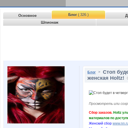
Блог
( 326 )
Основное
Д
Шпионаж
Стоп буде
>
Блог
женская Holtz!
Просмотреть или сохр
Сбор заказов.
Holtz ул
материалов по доступ
Женский сбор
www.nn.ru