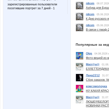
nikom
08.07.202
зарегистрированные пользователи
Азбука для Бура
посетившие портрет за 7 дней - 1
nikom
05.06.202
К Дню русского 
nikom
05.06.202
В связи с пмэф-
Популярные за не
Olgs
04.08.2026 
Фото вещей из ки
Мил@н@
01.08
ЕЛЛЕТТО!!!ДИК
Лана2212
31.07
Сбор заказов. Ve
комсомолочка
НУ КАКАЯ КРАСОТ
Мил@н@
31.07
ЛЮШЕ!!!!БЕЛО
НОВИНКИ,РАСП