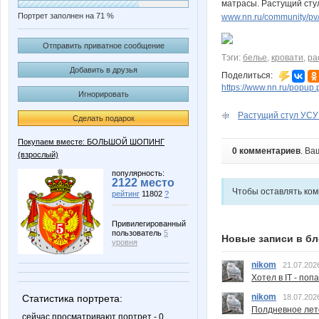
матрасы. Растущий стул
Портрет заполнен на 71 %
www.nn.ru/community/pv/
Отправить приватное сообщение
Тэги:
белье
,
кровати
,
ра
Добавить в друзья
Поделиться:
https://www.nn.ru/pop
Игнорировать
Растущий стул УС
Сделать подарок
Покупаем вместе: БОЛЬШОЙ ШОПИНГ
0 комментариев
. Ва
(взрослый)
популярность:
2122 место
Чтобы оставлять ко
рейтинг
11802
?
Привилегированный
пользователь
5
Новые записи в бл
уровня
nikom
21.07.202
Хотел в IT - поп
nikom
Статистика портрета:
18.07.202
Полдневное лет
сейчас просматривают портрет - 0