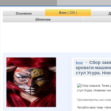
Блог
( 326 )
Основное
Д
Шпионаж
Сбор зака
>
Блог
кровати-машинк
стул Усура. Но
Просмотреть или сохр
Читайте мою тему <stro