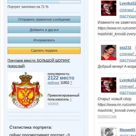
Lvenka5
Портрет заполнен на 71 %
спячки!
растущи
Отправить приватное сообщение
Извините не заметила
https://www.nn.ru/com
Добавить в друзья
mashinki_krovati-zver
Игнорировать
ata232
Сделать подарок
спячки!
растущи
Покупаем вместе: БОЛЬШОЙ ШОПИНГ
(взрослый)
Добрый вечер! А ког
популярность:
2122 место
Lvenka5
рейтинг
11802
?
спячки!
растущи
Привилегированный
Открыт новый сбор
пользователь
5
уровня
https://www.nn.ru/com
mashinki_krovati-zve
полностью
Статистика портрета:
Мария85
сейчас просматривают портрет - 0