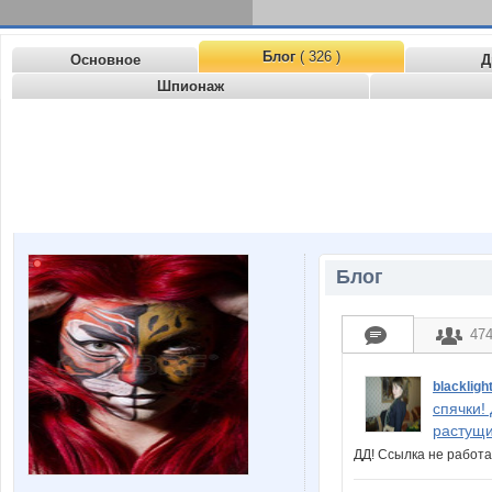
Блог
( 326 )
Основное
Д
Шпионаж
Блог
47
blackligh
спячки!
растущи
ДД! Ссылка не рабо