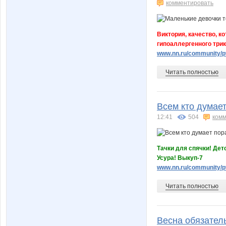
комментировать
Виктория, качество, к
гипоаллергенного трик
www.nn.ru/community/pv
Читать полностью
Всем кто думает
12:41
504
комм
Тачки для спячки! Дет
Усура! Выкуп-7
www.nn.ru/community/p
Читать полностью
Весна обязатель