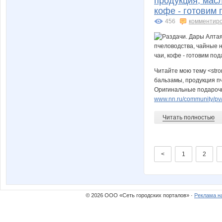
продукция, мас
кофе - готовим 
456
комментир
Читайте мою тему <stro
бальзамы, продукция пч
Оригинальные подарочны
www.nn.ru/community/pv/s
Читать полностью
<
1
2
© 2026 ООО «Сеть городских порталов» ·
Реклама н