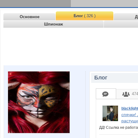
Блог
( 326 )
Основное
Д
Шпионаж
Блог
47
blackligh
спячки!
растущи
ДД! Ссылка не рабо