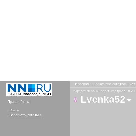
Персональный сайт пользователя
Lven
портрет № 55843 зарегистрирован в 200
Lvenka52
Привет, Гость !
-
Войти
-
Зарегистрироваться