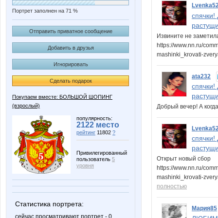
Lvenka5
Портрет заполнен на 71 %
спячки!
растущи
Отправить приватное сообщение
Извините не заметила
https://www.nn.ru/com
Добавить в друзья
mashinki_krovati-zver
Игнорировать
ata232
Сделать подарок
спячки!
растущи
Покупаем вместе: БОЛЬШОЙ ШОПИНГ
(взрослый)
Добрый вечер! А ког
популярность:
2122 место
Lvenka5
рейтинг
11802
?
спячки!
растущи
Привилегированный
Открыт новый сбор
пользователь
5
уровня
https://www.nn.ru/com
mashinki_krovati-zve
полностью
Статистика портрета:
Мария85
сейчас просматривают портрет - 0