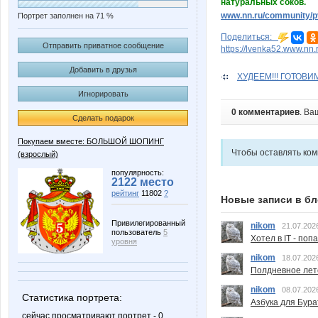
натуральных соков.
www.nn.ru/community/pv
Портрет заполнен на 71 %
Поделиться:
Отправить приватное сообщение
https://lvenka52.www.nn.
Добавить в друзья
ХУДЕЕМ!!! ГОТОВИ
Игнорировать
0 комментариев
. Ва
Сделать подарок
Покупаем вместе: БОЛЬШОЙ ШОПИНГ
Чтобы оставлять ко
(взрослый)
популярность:
2122 место
рейтинг
11802
?
Новые записи в бл
Привилегированный
nikom
21.07.202
пользователь
5
Хотел в IT - поп
уровня
nikom
18.07.202
Полдневное лет
nikom
08.07.202
Статистика портрета:
Азбука для Бура
сейчас просматривают портрет - 0