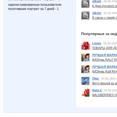
nikom
05.06.202
зарегистрированные пользователи
К Дню русского 
посетившие портрет за 7 дней - 1
nikom
05.06.202
В связи с пмэф-
Популярные за не
Lonza
05.08.2026
ТОВАРЫ ДЛЯ ДО
ЛУЧШАЯ МАРК
[b]Обувь RALF RI
ЛУЧШАЯ МАРК
[b]Обувь Ralf Ri
Olgs
04.08.2026 
Фото вещей из ки
Nata.li
05.08.202
WILDBERRIES Н