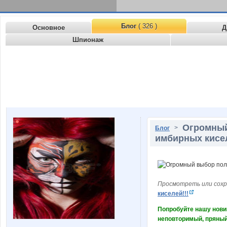
Блог
( 326 )
Основное
Д
Шпионаж
Огромный
>
Блог
имбирных кисел
Просмотреть или сохр
киселей!!!
Попробуйте нашу нови
неповторимый, пряный 