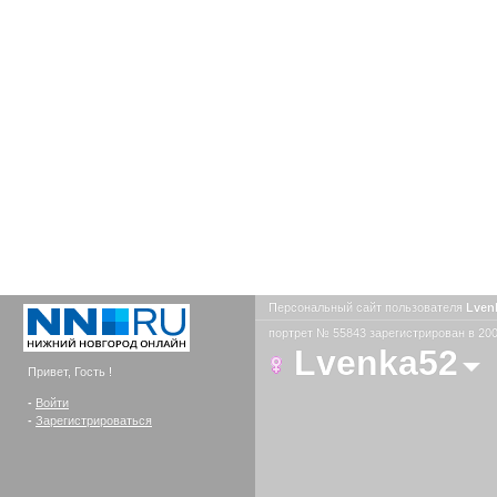
Персональный сайт пользователя
Lven
портрет № 55843 зарегистрирован в 200
Lvenka52
Привет, Гость !
-
Войти
-
Зарегистрироваться