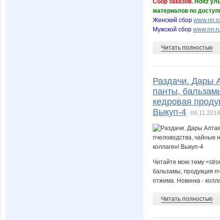
Сбор заказов.
Holtz ул
материалов по доступ
Женский сбор
www.nn.ru
Мужской сбор
www.nn.ru
Читать полностью
Раздачи. Дары 
панты, бальзамы
кедровая продук
Выкуп-4
06.11.2018
Читайте мою тему <stro
бальзамы, продукция пч
отжима. Новинка - колл
Читать полностью