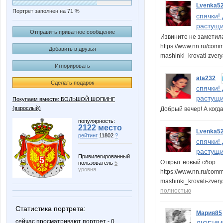
Lvenka5
Портрет заполнен на 71 %
спячки!
растущи
Отправить приватное сообщение
Извините не заметила
https://www.nn.ru/com
Добавить в друзья
mashinki_krovati-zver
Игнорировать
ata232
Сделать подарок
спячки!
растущи
Покупаем вместе: БОЛЬШОЙ ШОПИНГ
(взрослый)
Добрый вечер! А ког
популярность:
2122 место
Lvenka5
рейтинг
11802
?
спячки!
растущи
Привилегированный
Открыт новый сбор
пользователь
5
уровня
https://www.nn.ru/com
mashinki_krovati-zve
полностью
Статистика портрета:
Мария85
сейчас просматривают портрет - 0