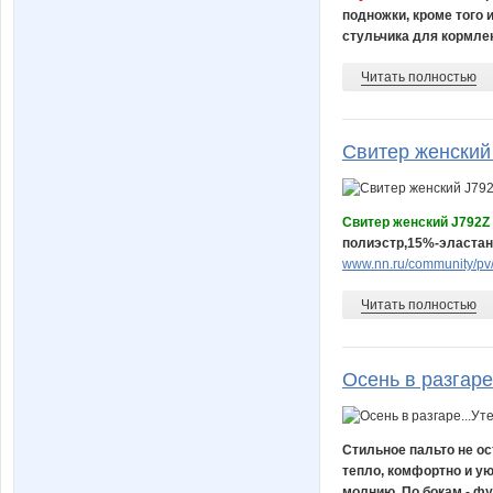
подножки, кроме того 
стульчика для кормлен
Читать полностью
Свитер женский 
Свитер женский J792Z 
полиэстр,15%-эластан. 
www.nn.ru/community/pv/
Читать полностью
Осень в разгаре
Стильное пальто не ос
тепло, комфортно и ую
молнию. По бокам - фу