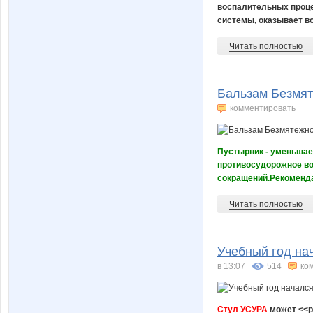
воспалительных проце
системы, оказывает в
Читать полностью
Бальзам Безмяте
комментировать
Пустырник - уменьшае
противосудорожное во
сокращений.Рекомендац
Читать полностью
Учебный год нач
в 13:07
514
ко
Стул УСУРА
может <<ра