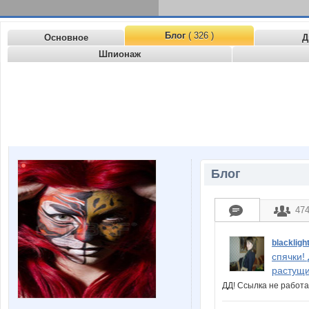
Блог
( 326 )
Основное
Д
Шпионаж
Блог
47
blackligh
спячки!
растущи
ДД! Ссылка не рабо