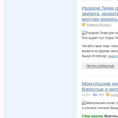
Раздачи.Тачки д
зверята, кроват
круглая кроват
комментировать
Читайте мою тему <stro
кровати из дерева, мат
Выкуп-9</strong>
www.nn
Читать полностью
Монгольские нос
Взрослые и дет
22:24
499
комм
Cбор заказов.
Монгольс